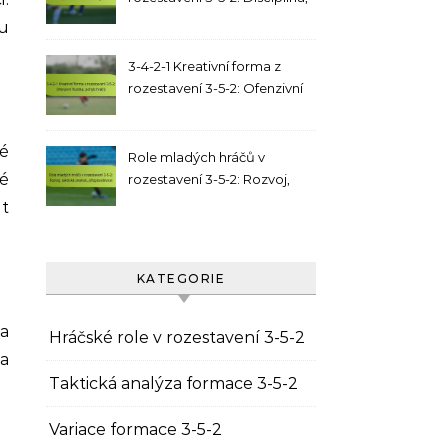
strukturální integrita
u
3-4-2-1 Kreativní forma z
rozestavení 3-5-2: Ofenzivní
fluidita, pohyb hráčů
é
Role mladých hráčů v
ré
rozestavení 3-5-2: Rozvoj,
taktická znalost,
it
přizpůsobivost
KATEGORIE
 a
Hráčské role v rozestavení 3-5-2
a
Taktická analýza formace 3-5-2
Variace formace 3-5-2