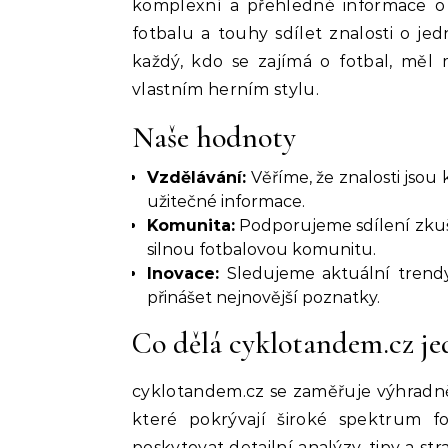
komplexní a přehledné informace o f
fotbalu a touhy sdílet znalosti o je
každý, kdo se zajímá o fotbal, měl
vlastním herním stylu.
Naše hodnoty
Vzdělávání:
Věříme, že znalosti jsou
užitečné informace.
Komunita:
Podporujeme sdílení zkuše
silnou fotbalovou komunitu.
Inovace:
Sledujeme aktuální trendy
přinášet nejnovější poznatky.
Co dělá cyklotandem.cz j
cyklotandem.cz se zaměřuje výhradně 
které pokrývají široké spektrum f
poskytovat detailní analýzy, tipy a st