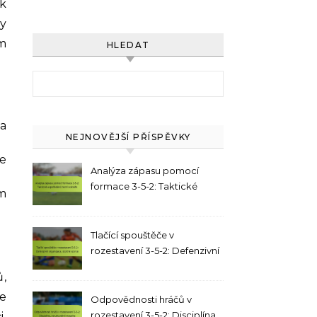
 k
by
m
HLEDAT
Search for:
 a
NEJNOVĚJŠÍ PŘÍSPĚVKY
me
Analýza zápasu pomocí
formace 3-5-2: Taktické
m
uspořádání, herní scénáře
Tlačící spouštěče v
rozestavení 3-5-2: Defenzivní
organizace, útočné vzorce
ů,
e
Odpovědnosti hráčů v
rozestavení 3-5-2: Disciplína,
i.