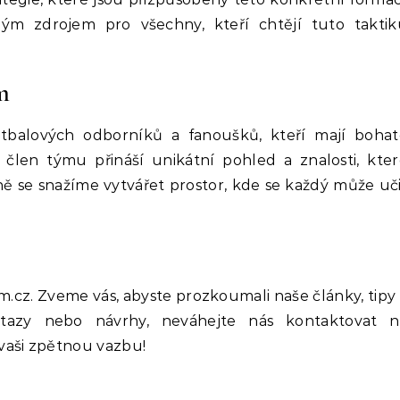
m zdrojem pro všechny, kteří chtějí tuto taktik
m
tbalových odborníků a fanoušků, kteří mají bohat
 člen týmu přináší unikátní pohled a znalosti, kte
ně se snažíme vytvářet prostor, kde se každý může uč
dem.cz. Zveme vás, abyste prozkoumali naše články, tipy
otazy nebo návrhy, neváhejte nás kontaktovat n
 vaši zpětnou vazbu!