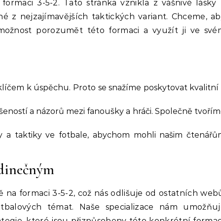
ormaci 3-5-2. Tato stránka vznikla z vášnivé lásky
dné z nejzajímavějších taktických variant. Chceme, a
 možnost porozumět této formaci a využít ji ve své
 klíčem k úspěchu. Proto se snažíme poskytovat kvalitní
ností a názorů mezi fanoušky a hráči. Společně tvoří
 a taktiky ve fotbale, abychom mohli našim čtenářů
edinečným
na formaci 3-5-2, což nás odlišuje od ostatních web
otbalových témat. Naše specializace nám umožňuj
rategie, které jsou přizpůsobeny této konkrétní formac