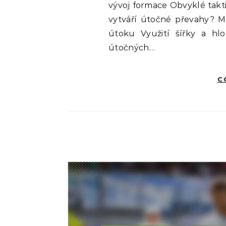
vývoj formace Obvyklé takti
vytváří útočné převahy? M
útoku Využití šířky a hl
útočných…
C