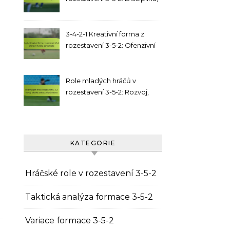
strukturální integrita
3-4-2-1 Kreativní forma z
rozestavení 3-5-2: Ofenzivní
fluidita, pohyb hráčů
Role mladých hráčů v
rozestavení 3-5-2: Rozvoj,
taktická znalost,
přizpůsobivost
KATEGORIE
Hráčské role v rozestavení 3-5-2
Taktická analýza formace 3-5-2
Variace formace 3-5-2