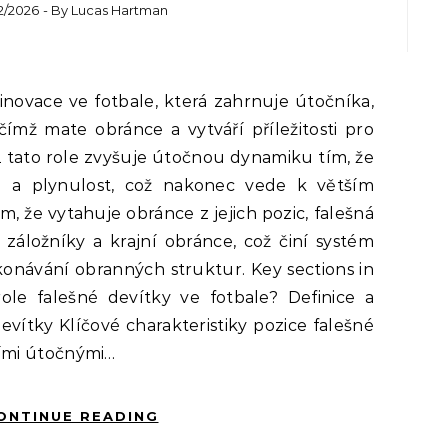
2/2026
- By
Lucas Hartman
čímž mate obránce a vytváří příležitosti pro
2 tato role zvyšuje útočnou dynamiku tím, že
 a plynulost, což nakonec vede k větším
m, že vytahuje obránce z jejich pozic, falešná
 záložníky a krajní obránce, což činí systém
konávání obranných struktur. Key sections in
role falešné devítky ve fotbale? Definice a
evítky Klíčové charakteristiky pozice falešné
ními útočnými…
ONTINUE READING