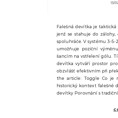
13/0
Falešná devítka je taktická inovace ve fotbale, která zahrnuje útočníka,
jenž se stahuje do zálohy, 
spoluhráče. V systému 3-5-
umožňuje poziční výměnu
šancím na vstřelení gólu. Tí
devítka vytváří prostor pro
obzvlášť efektivním při pře
the article: Toggle Co je 
historický kontext falešné d
devítky Porovnání s tradič
C