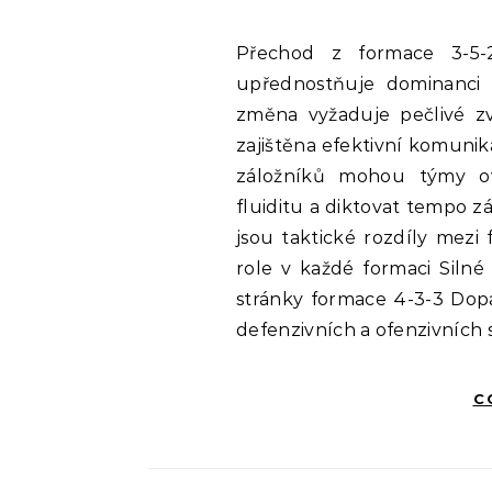
Přechod z formace 3-5-2 na 4-3-3 je strategická změna, která
upřednostňuje dominanci n
změna vyžaduje pečlivé zv
zajištěna efektivní komunika
záložníků mohou týmy ovl
fluiditu a diktovat tempo zá
jsou taktické rozdíly mezi
role v každé formaci Silné
stránky formace 4-3-3 Dop
defenzivních a ofenzivních s
C