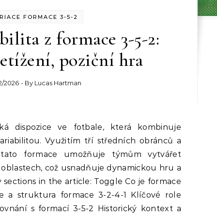
RIACE FORMACE 3-5-2
bilita z formace 3-5-2:
etížení, poziční hra
2/2026
- By
Lucas Hartman
riabilitou. Využitím tří středních obránců a
 tato formace umožňuje týmům vytvářet
 oblastech, což usnadňuje dynamickou hru a
sections in the article: Toggle Co je formace
ce a struktura formace 3-2-4-1 Klíčové role
vnání s formací 3-5-2 Historický kontext a