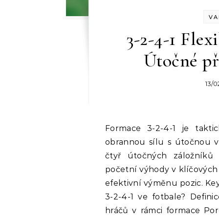
VA
3-2-4-1 Flexi
Útočné př
13/0
Formace 3-2-4-1 je taktická dispozice ve fotbale, která kombinuje
obrannou sílu s útočnou va
čtyř útočných záložníků
početní výhody v klíčových
efektivní výměnu pozic. Key 
3-2-4-1 ve fotbale? Defini
hráčů v rámci formace Poro