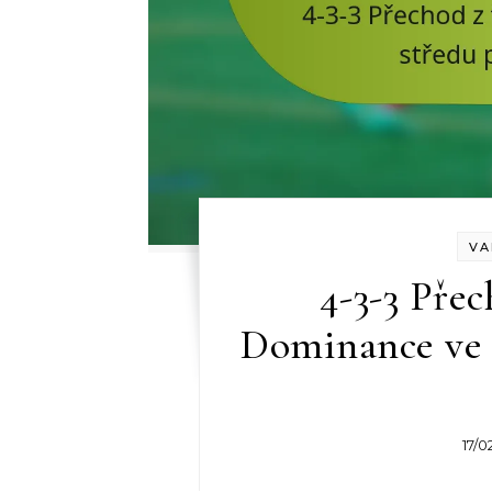
VA
4-3-3 Přec
Dominance ve s
17/0