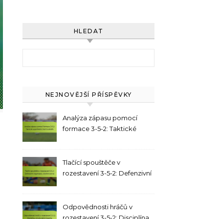
HLEDAT
Search for:
NEJNOVĚJŠÍ PŘÍSPĚVKY
Analýza zápasu pomocí
formace 3-5-2: Taktické
uspořádání, herní scénáře
Tlačící spouštěče v
rozestavení 3-5-2: Defenzivní
organizace, útočné vzorce
Odpovědnosti hráčů v
rozestavení 3-5-2: Disciplína,