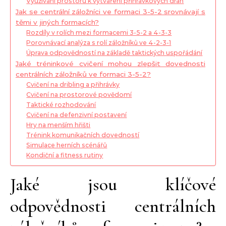
Využívání prostoru k vytváření přihrávkových dráh
Jak se centrální záložníci ve formaci 3-5-2 srovnávají s
těmi v jiných formacích?
Rozdíly v rolích mezi formacemi 3-5-2 a 4-3-3
Porovnávací analýza s rolí záložníků ve 4-2-3-1
Úprava odpovědností na základě taktických uspořádání
Jaké tréninkové cvičení mohou zlepšit dovednosti
centrálních záložníků ve formaci 3-5-2?
Cvičení na dribling a přihrávky
Cvičení na prostorové povědomí
Taktické rozhodování
Cvičení na defenzivní postavení
Hry na menším hřišti
Trénink komunikačních dovedností
Simulace herních scénářů
Kondiční a fitness rutiny
Jaké jsou klíčové
odpovědnosti centrálních