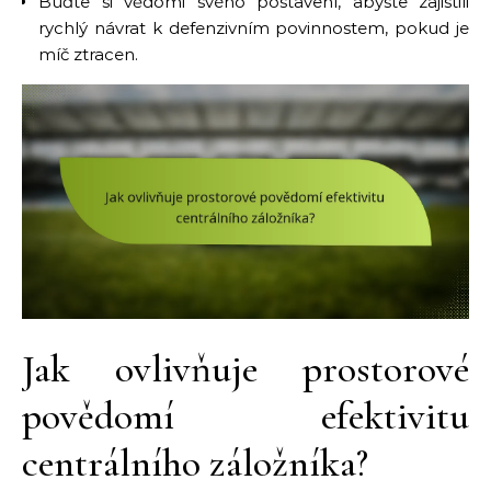
Buďte si vědomi svého postavení, abyste zajistili
rychlý návrat k defenzivním povinnostem, pokud je
míč ztracen.
Jak ovlivňuje prostorové
povědomí efektivitu
centrálního záložníka?