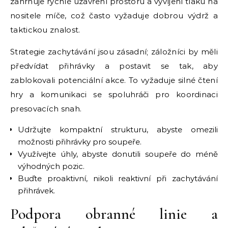
zahrnuje rychlé uzavření prostoru a vyvíjení tlaku na
nositele míče, což často vyžaduje dobrou výdrž a
taktickou znalost.
Strategie zachytávání jsou zásadní; záložníci by měli
předvídat přihrávky a postavit se tak, aby
zablokovali potenciální akce. To vyžaduje silné čtení
hry a komunikaci se spoluhráči pro koordinaci
presovacích snah.
Udržujte kompaktní strukturu, abyste omezili
možnosti přihrávky pro soupeře.
Využívejte úhly, abyste donutili soupeře do méně
výhodných pozic.
Buďte proaktivní, nikoli reaktivní při zachytávání
přihrávek.
Podpora obranné linie a