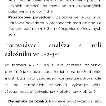
větší plochu defenzivně kvůli pokročilým pozicím
krajních obránců, na rozdíl od strukturovanějších
defenzivních rolí ve 4-3-3.
Prostorové povědomí:
Záložníci ve 3-5-2 musí
udržovat povědomí o přechodech mezi obranou a
útokem, zatímco 4-3-3 umožňuje více definovaných
zón.
Porovnávací analýza s rolí
záložníků ve 4-2-3-1
Ve formaci 4-2-3-1 slouží dva centrální záložníci
primárně jako pivot, soustředící se na udržení míče
a distribuci. Toto uspořádání kontrastuje s 3-5-2, kde
se od centrálních záložníků vyžaduje větší
všestrannost, přispívající jak k útoku, tak k obraně.
Dynamika záložníků:
Formace 3-5-2 vyžaduje, aby