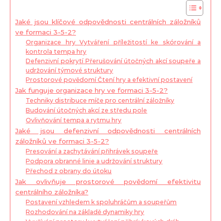
Jaké jsou klíčové odpovědnosti centrálních záložníků
ve formaci 3-5-2?
Organizace hry Vytváření příležitostí ke skórování a
kontrola tempa hry
Defenzivní pokrytí Přerušování útočných akcí soupeře a
udržování týmové struktury
Prostorové povědomí Čtení hry a efektivní postavení
Jak funguje organizace hry ve formaci 3-5-2?
Techniky distribuce míče pro centrální záložníky
Budování útočných akcí ze středu pole
Ovlivňování tempa a rytmu hry
Jaké jsou defenzivní odpovědnosti centrálních
záložníků ve formaci 3-5-2?
Presování a zachytávání přihrávek soupeře
Podpora obranné linie a udržování struktury
Přechod z obrany do útoku
Jak ovlivňuje prostorové povědomí efektivitu
centrálního záložníka?
Postavení vzhledem k spoluhráčům a soupeřům
Rozhodování na základě dynamiky hry