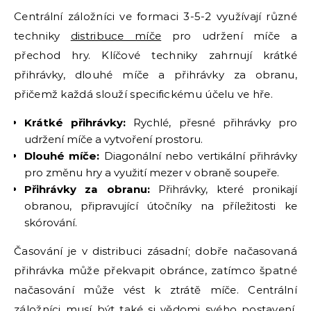
Centrální záložníci ve formaci 3-5-2 využívají různé
techniky
distribuce míče
pro udržení míče a
přechod hry. Klíčové techniky zahrnují krátké
přihrávky, dlouhé míče a přihrávky za obranu,
přičemž každá slouží specifickému účelu ve hře.
Krátké přihrávky:
Rychlé, přesné přihrávky pro
udržení míče a vytvoření prostoru.
Dlouhé míče:
Diagonální nebo vertikální přihrávky
pro změnu hry a využití mezer v obraně soupeře.
Přihrávky za obranu:
Přihrávky, které pronikají
obranou, připravující útočníky na příležitosti ke
skórování.
Časování je v distribuci zásadní; dobře načasovaná
přihrávka může překvapit obránce, zatímco špatné
načasování může vést k ztrátě míče. Centrální
záložníci musí být také si vědomi svého postavení,