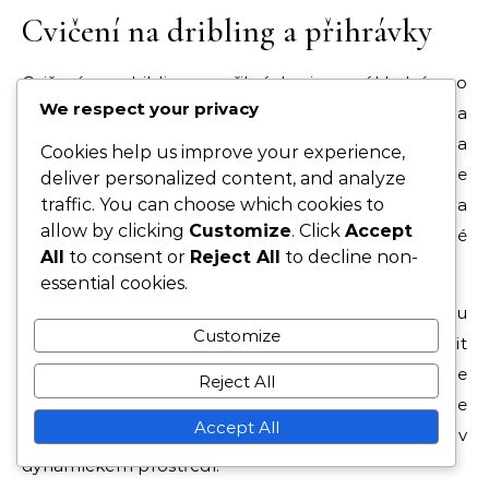
Cvičení na dribling a přihrávky
Cvičení na dribling a přihrávky jsou základní pro
We respect your privacy
centrální záložníky, protože potřebují udržet míč a
vytvářet příležitosti. Zařazení cvičení s kužely na
Cookies help us improve your experience,
dribling může hráčům pomoci zlepšit kontrolu míče
deliver personalized content, and analyze
traffic. You can choose which cookies to
a obratnost. Tyto cvičení kombinujte s cvičeními na
allow by clicking
Customize
. Click
Accept
přihrávky, která zdůrazňují jak krátké, tak dlouhé
All
to consent or
Reject All
to decline non-
přihrávky pro rozvoj přesnosti a načasování.
essential cookies.
Hry na menším hřišti, jako 3v3 nebo 4v4, mohou
Customize
také zlepšit tyto dovednosti tím, že nutí hráče činit
rychlá rozhodnutí pod tlakem. Tyto scénáře
Reject All
napodobují podmínky zápasu, což umožňuje
Accept All
záložníkům trénovat svůj dribling a přihrávky v
dynamickém prostředí.