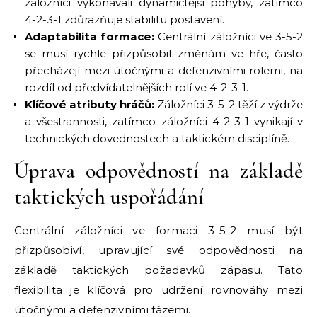
záložníci vykonávali dynamičtější pohyby, zatímco
4-2-3-1 zdůrazňuje stabilitu postavení.
Adaptabilita formace:
Centrální záložníci ve 3-5-2
se musí rychle přizpůsobit změnám ve hře, často
přecházejí mezi útočnými a defenzivními rolemi, na
rozdíl od předvídatelnějších rolí ve 4-2-3-1.
Klíčové atributy hráčů:
Záložníci 3-5-2 těží z výdrže
a všestrannosti, zatímco záložníci 4-2-3-1 vynikají v
technických dovednostech a taktickém disciplíně.
Úprava odpovědností na základě
taktických uspořádání
Centrální záložníci ve formaci 3-5-2 musí být
přizpůsobiví, upravující své odpovědnosti na
základě taktických požadavků zápasu. Tato
flexibilita je klíčová pro udržení rovnováhy mezi
útočnými a defenzivními fázemi.